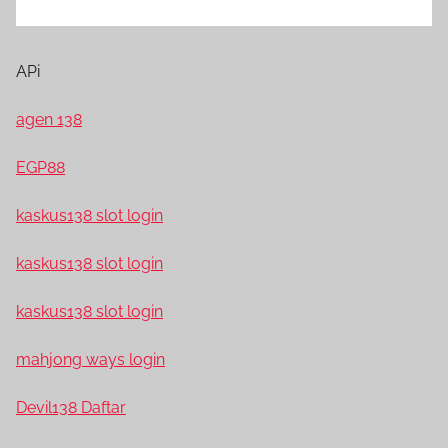
APi
agen 138
EGP88
kaskus138 slot login
kaskus138 slot login
kaskus138 slot login
mahjong ways login
Devil138 Daftar