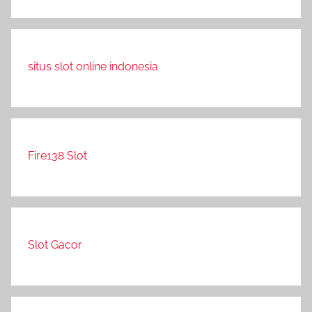
situs slot online indonesia
Fire138 Slot
Slot Gacor