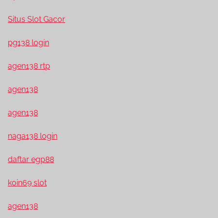
Situs Slot Gacor
pg138 login
agen138 rtp
agen138
agen138
naga138 login
daftar egp88
koin69 slot
agen138