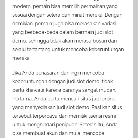
modern, pemain bisa memilih permainan yang
sesuai dengan selera dan minat mereka. Dengan
demikian, pemain juga bisa merasakan variasi
yang berbeda-beda dalam bermain judi slot
demo, sehingga tidak akan merasa bosan dan
selalu tertantang untuk mencoba keberuntungan
mereka.
Jika Anda penasaran dan ingin mencoba
keberuntungan dengan judi slot demo, tidak
perlu khawatir karena caranya sangat mudah.
Pertama, Anda perlu mencari situs judi online
yang menyediakan judi slot demo. Pastikan situs
tersebut terpercaya dan memiliki lisensi resmi
untuk menghindari penipuan. Setelah itu, Anda
bisa membuat akun dan mulai mencoba