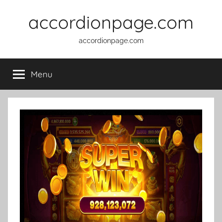
Skip
accordionpage.com
to
content
accordionpage.com
Menu