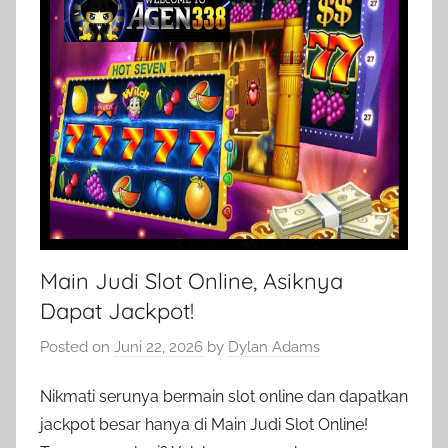
Main Judi Slot Online, Asiknya
Dapat Jackpot!
Posted on
Juni 22, 2026
by
Dylan Adams
Nikmati serunya bermain slot online dan dapatkan
jackpot besar hanya di Main Judi Slot Online!