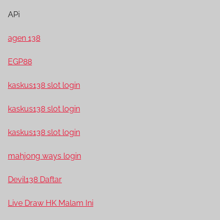
APi
agen 138
EGP88
kaskus138 slot login
kaskus138 slot login
kaskus138 slot login
mahjong ways login
Devil138 Daftar
Live Draw HK Malam Ini