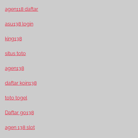
agen118 daftar
asu138 login
king138
situs toto
agen138
daftar koin138
toto togel
Daftar go138
agen 138 slot