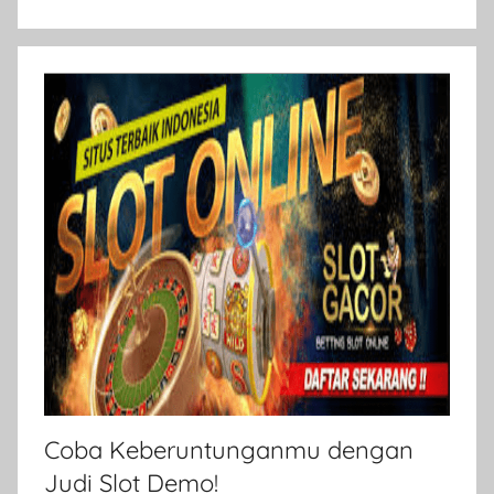
Coba Keberuntunganmu dengan
Judi Slot Demo!