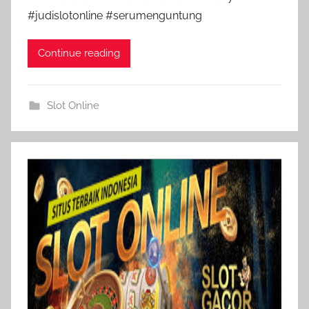
#judislotonline #serumenguntung
Continue reading
Slot Online