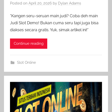
Posted on
April 20, 2026
by
Dylan Adams
“Kangen seru-seruan main judi? Coba deh main
Judi Slot Demo! Bukan cuma seru tapi juga bisa
diakses secara gratis. Yuk, simak artikel ini!”
Continue reading
Slot Online