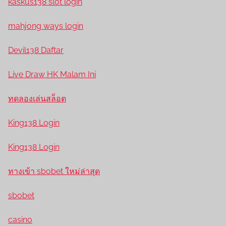
kaskus138 slot login
mahjong ways login
Devil138 Daftar
Live Draw HK Malam Ini
ทดลองเล่นสล็อต
King138 Login
King138 Login
ทางเข้า sbobet ใหม่ล่าสุด
sbobet
casino