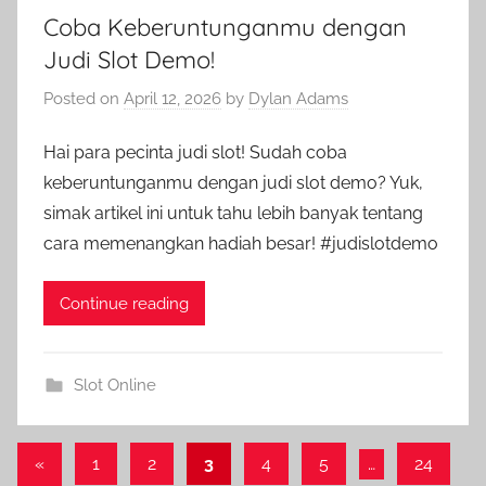
Coba Keberuntunganmu dengan
Judi Slot Demo!
Posted on
April 12, 2026
by
Dylan Adams
Hai para pecinta judi slot! Sudah coba
keberuntunganmu dengan judi slot demo? Yuk,
simak artikel ini untuk tahu lebih banyak tentang
cara memenangkan hadiah besar! #judislotdemo
Continue reading
Slot Online
Paginasi
Previous
«
1
2
3
4
5
…
24