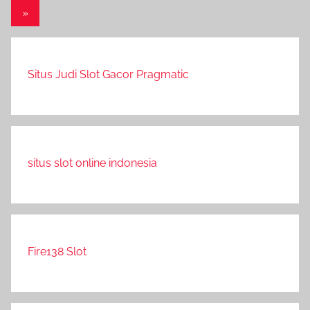
Posts
pos
Next
»
Posts
Situs Judi Slot Gacor Pragmatic
situs slot online indonesia
Fire138 Slot