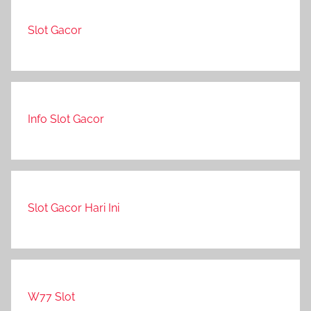
Slot Gacor
Info Slot Gacor
Slot Gacor Hari Ini
W77 Slot