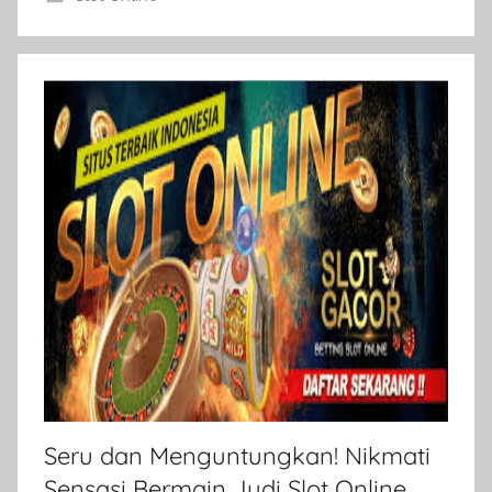
Seru dan Menguntungkan! Nikmati
Sensasi Bermain Judi Slot Online