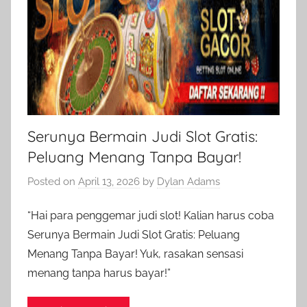
Serunya Bermain Judi Slot Gratis:
Peluang Menang Tanpa Bayar!
Posted on
April 13, 2026
by
Dylan Adams
“Hai para penggemar judi slot! Kalian harus coba
Serunya Bermain Judi Slot Gratis: Peluang
Menang Tanpa Bayar! Yuk, rasakan sensasi
menang tanpa harus bayar!”