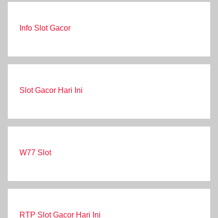
Info Slot Gacor
Slot Gacor Hari Ini
W77 Slot
RTP Slot Gacor Hari Ini