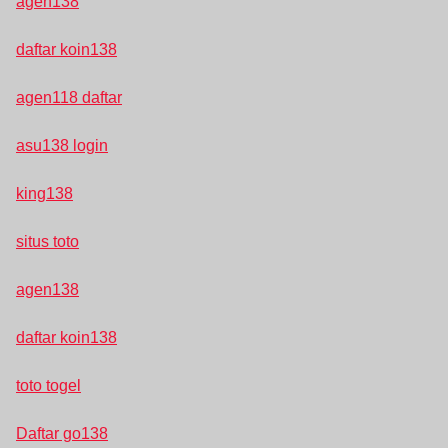
agen138
daftar koin138
agen118 daftar
asu138 login
king138
situs toto
agen138
daftar koin138
toto togel
Daftar go138