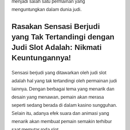
menjadi salah satu permainan yang
menguntungkan dalam dunia judi.
Rasakan Sensasi Berjudi
yang Tak Tertandingi dengan
Judi Slot Adalah: Nikmati
Keuntungannya!
Sensasi berjudi yang ditawarkan oleh judi slot
adalah hal yang tak tertandingi oleh permainan judi
lainnya. Dengan berbagai tema yang menarik dan
desain yang menawan, pemain akan merasa
seperti sedang berada di dalam kasino sungguhan.
Selain itu, adanya efek suara dan animasi yang
menarik akan membuat pemain semakin terhibur
saat memutar roda slot.