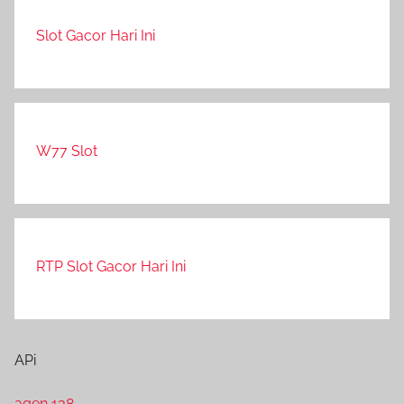
Slot Gacor Hari Ini
W77 Slot
RTP Slot Gacor Hari Ini
APi
agen 138