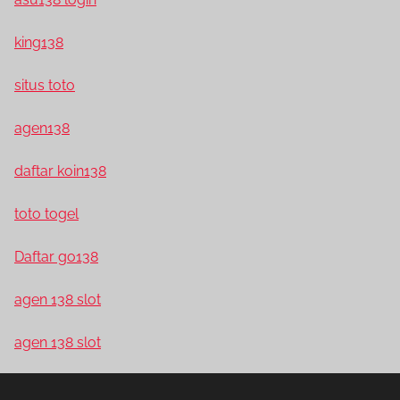
king138
situs toto
agen138
daftar koin138
toto togel
Daftar go138
agen 138 slot
agen 138 slot