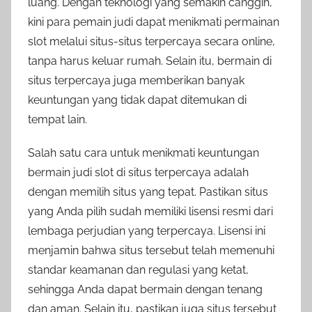
luang. Dengan teknologi yang semakin canggih,
kini para pemain judi dapat menikmati permainan
slot melalui situs-situs terpercaya secara online,
tanpa harus keluar rumah. Selain itu, bermain di
situs terpercaya juga memberikan banyak
keuntungan yang tidak dapat ditemukan di
tempat lain.
Salah satu cara untuk menikmati keuntungan
bermain judi slot di situs terpercaya adalah
dengan memilih situs yang tepat. Pastikan situs
yang Anda pilih sudah memiliki lisensi resmi dari
lembaga perjudian yang terpercaya. Lisensi ini
menjamin bahwa situs tersebut telah memenuhi
standar keamanan dan regulasi yang ketat,
sehingga Anda dapat bermain dengan tenang
dan aman. Selain itu, pastikan juga situs tersebut